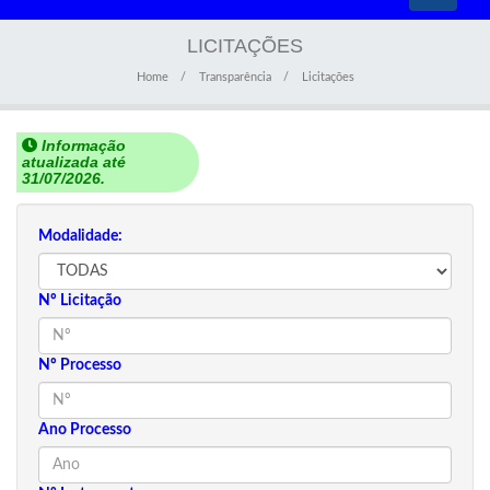
navigati
LICITAÇÕES
Home
Transparência
Licitações
Informação
atualizada até
31/07/2026.
Modalidade:
Nº Licitação
Nº Processo
Ano Processo