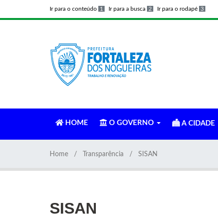
Ir para o conteúdo
1
Ir para a busca
2
Ir para o rodapé
3
HOME
O GOVERNO
A CIDADE
Home
Transparência
SISAN
SISAN